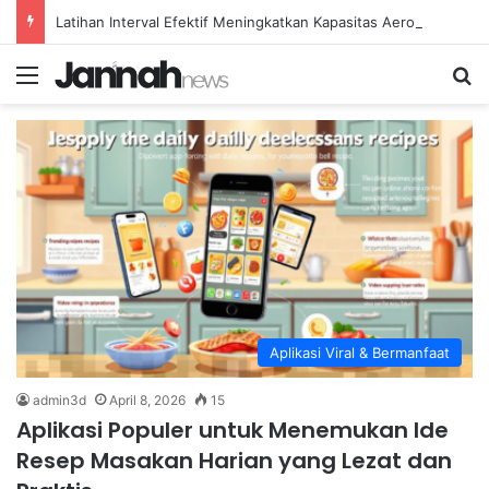
Latihan Interval Efektif Meningkatkan Kapasitas Aerobik Atlet Renang
Menu
Se
Aplikasi Viral & Bermanfaat
admin3d
April 8, 2026
15
Aplikasi Populer untuk Menemukan Ide
Resep Masakan Harian yang Lezat dan