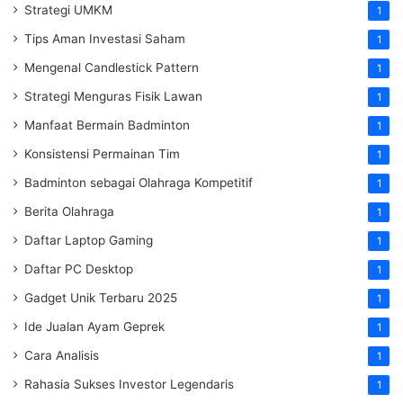
Strategi UMKM
1
Tips Aman Investasi Saham
1
Mengenal Candlestick Pattern
1
Strategi Menguras Fisik Lawan
1
Manfaat Bermain Badminton
1
Konsistensi Permainan Tim
1
Badminton sebagai Olahraga Kompetitif
1
Berita Olahraga
1
Daftar Laptop Gaming
1
Daftar PC Desktop
1
Gadget Unik Terbaru 2025
1
Ide Jualan Ayam Geprek
1
Cara Analisis
1
Rahasia Sukses Investor Legendaris
1