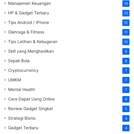
Manajemen Keuangan
14
HP & Gadget Terbaru
13
Tips Android / iPhone
12
Olahraga & Fitness
11
Tips Latihan & Kebugaran
10
Skill yang Menghasilkan
8
Sepak Bola
8
Cryptocurrency
7
UMKM
7
Mental Health
7
Cara Dapat Uang Online
6
Review Gadget Singkat
5
Strategi Bisnis
4
Gadget Terbaru
4