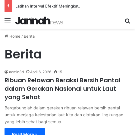
Latihan Interval Efektif Meningkatkan Kapasitas Aerobik Atlet Renang
Menu
Se
Home
/
Berita
Berita
admin3d
April 6, 2026
15
Ribuan Relawan Beraksi Bersih Pantai
dalam Gerakan Nasional untuk Laut
yang Sehat
Bergabunglah dalam gerakan ribuan relawan bersih pantai
untuk menjaga kelestarian laut kita dan ciptakan lingkungan
yang lebih sehat bagi semua.
Read More »