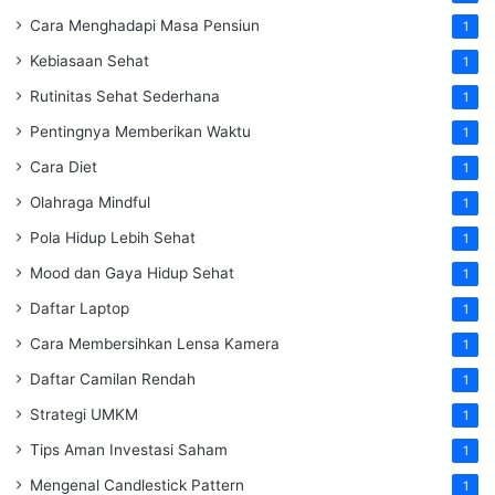
Cara Menghadapi Masa Pensiun
1
Kebiasaan Sehat
1
Rutinitas Sehat Sederhana
1
Pentingnya Memberikan Waktu
1
Cara Diet
1
Olahraga Mindful
1
Pola Hidup Lebih Sehat
1
Mood dan Gaya Hidup Sehat
1
Daftar Laptop
1
Cara Membersihkan Lensa Kamera
1
Daftar Camilan Rendah
1
Strategi UMKM
1
Tips Aman Investasi Saham
1
Mengenal Candlestick Pattern
1