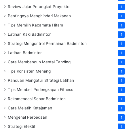
Review Jujur Perangkat Proyektor
1
Pentingnya Menghindari Makanan
1
Tips Memilih Kacamata Hitam
1
Latihan Kaki Badminton
1
Strategi Mengontrol Permainan Badminton
1
Latihan Badminton
1
Cara Membangun Mental Tanding
1
Tips Konsisten Menang
1
Panduan Mengatur Strategi Latihan
1
Tips Membeli Perlengkapan Fitness
1
Rekomendasi Senar Badminton
1
Cara Melatih Ketajaman
1
Mengenal Perbedaan
1
Strategi Efektif
1