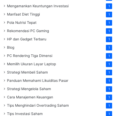
Mengamankan Keuntungan Investasi
1
Manfaat Diet Tinggi
1
Pola Nutrisi Tepat
1
Rekomendasi PC Gaming
1
HP dan Gadget Terbaru
1
Blog
1
PC Rendering Tiga Dimensi
1
Memilih Ukuran Layar Laptop
1
Strategi Membeli Saham
1
Panduan Memahami Likuiditas Pasar
1
Strategi Mengelola Saham
1
Cara Manajemen Keuangan
1
Tips Menghindari Overtrading Saham
1
Tips Investasi Saham
1