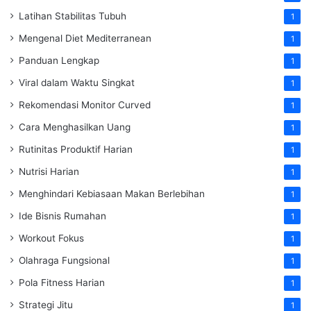
Latihan Stabilitas Tubuh
1
Mengenal Diet Mediterranean
1
Panduan Lengkap
1
Viral dalam Waktu Singkat
1
Rekomendasi Monitor Curved
1
Cara Menghasilkan Uang
1
Rutinitas Produktif Harian
1
Nutrisi Harian
1
Menghindari Kebiasaan Makan Berlebihan
1
Ide Bisnis Rumahan
1
Workout Fokus
1
Olahraga Fungsional
1
Pola Fitness Harian
1
Strategi Jitu
1