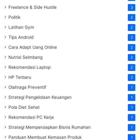
Freelance & Side Hustle
3
Politik
2
Latihan Gym
2
Tips Android
2
Cara Adapt Uang Online
2
Nutrisi Seimbang
2
Rekomendasi Laptop
2
HP Terbaru
2
Olahraga Preventif
1
Strategi Pengelolaan Keuangan
1
Pola Diet Sehat
1
Rekomendasi PC Kerja
1
Strategi Mempersiapkan Bisnis Rumahan
1
Panduan Membuat Kemasan Produk
1