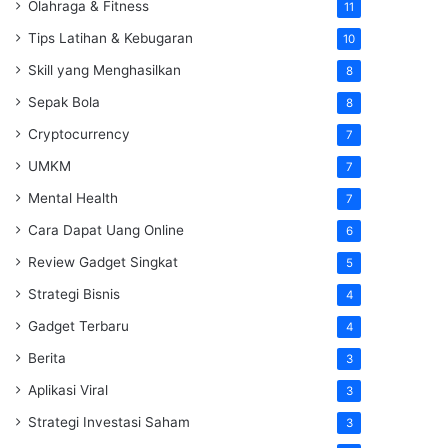
Olahraga & Fitness
11
Tips Latihan & Kebugaran
10
Skill yang Menghasilkan
8
Sepak Bola
8
Cryptocurrency
7
UMKM
7
Mental Health
7
Cara Dapat Uang Online
6
Review Gadget Singkat
5
Strategi Bisnis
4
Gadget Terbaru
4
Berita
3
Aplikasi Viral
3
Strategi Investasi Saham
3