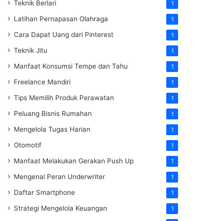
Teknik Berlari
1
Latihan Pernapasan Olahraga
1
Cara Dapat Uang dari Pinterest
1
Teknik Jitu
1
Manfaat Konsumsi Tempe dan Tahu
1
Freelance Mandiri
1
Tips Memilih Produk Perawatan
1
Peluang Bisnis Rumahan
1
Mengelola Tugas Harian
1
Otomotif
1
Manfaat Melakukan Gerakan Push Up
1
Mengenal Peran Underwriter
1
Daftar Smartphone
1
Strategi Mengelola Keuangan
1