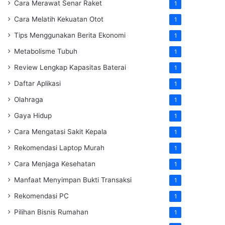
Cara Merawat Senar Raket
1
Cara Melatih Kekuatan Otot
1
Tips Menggunakan Berita Ekonomi
1
Metabolisme Tubuh
1
Review Lengkap Kapasitas Baterai
1
Daftar Aplikasi
1
Olahraga
1
Gaya Hidup
1
Cara Mengatasi Sakit Kepala
1
Rekomendasi Laptop Murah
1
Cara Menjaga Kesehatan
1
Manfaat Menyimpan Bukti Transaksi
1
Rekomendasi PC
1
Pilihan Bisnis Rumahan
1