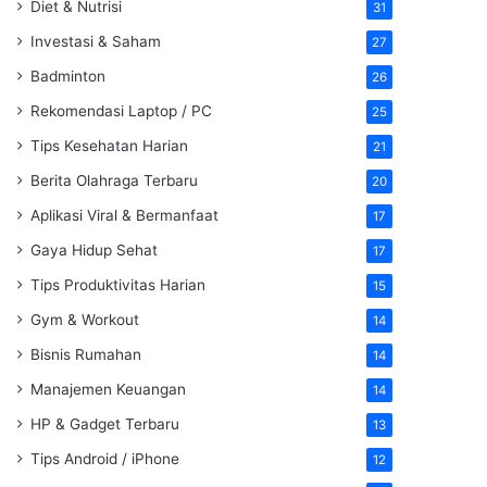
Diet & Nutrisi
31
Investasi & Saham
27
Badminton
26
Rekomendasi Laptop / PC
25
Tips Kesehatan Harian
21
Berita Olahraga Terbaru
20
Aplikasi Viral & Bermanfaat
17
Gaya Hidup Sehat
17
Tips Produktivitas Harian
15
Gym & Workout
14
Bisnis Rumahan
14
Manajemen Keuangan
14
HP & Gadget Terbaru
13
Tips Android / iPhone
12