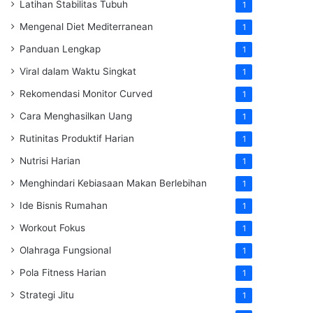
Latihan Stabilitas Tubuh
1
Mengenal Diet Mediterranean
1
Panduan Lengkap
1
Viral dalam Waktu Singkat
1
Rekomendasi Monitor Curved
1
Cara Menghasilkan Uang
1
Rutinitas Produktif Harian
1
Nutrisi Harian
1
Menghindari Kebiasaan Makan Berlebihan
1
Ide Bisnis Rumahan
1
Workout Fokus
1
Olahraga Fungsional
1
Pola Fitness Harian
1
Strategi Jitu
1