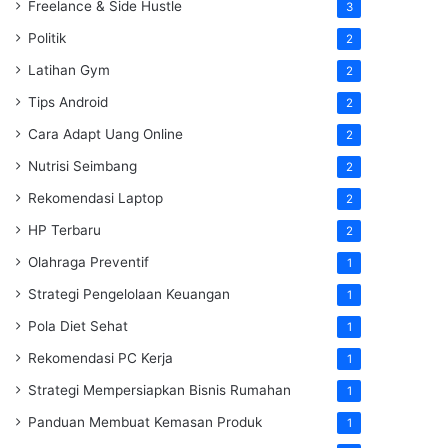
Freelance & Side Hustle
3
Politik
2
Latihan Gym
2
Tips Android
2
Cara Adapt Uang Online
2
Nutrisi Seimbang
2
Rekomendasi Laptop
2
HP Terbaru
2
Olahraga Preventif
1
Strategi Pengelolaan Keuangan
1
Pola Diet Sehat
1
Rekomendasi PC Kerja
1
Strategi Mempersiapkan Bisnis Rumahan
1
Panduan Membuat Kemasan Produk
1