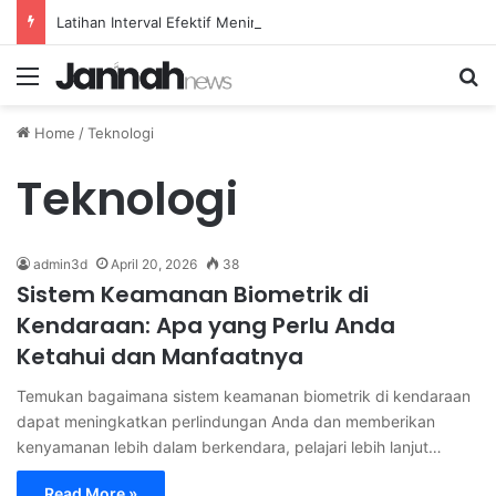
Latihan Interval Efektif Meningkatkan Kapasitas Aerobik Atlet Renang
Menu
Se
Home
/
Teknologi
Teknologi
admin3d
April 20, 2026
38
Sistem Keamanan Biometrik di
Kendaraan: Apa yang Perlu Anda
Ketahui dan Manfaatnya
Temukan bagaimana sistem keamanan biometrik di kendaraan
dapat meningkatkan perlindungan Anda dan memberikan
kenyamanan lebih dalam berkendara, pelajari lebih lanjut…
Read More »