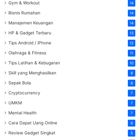
Gym & Workout
14
Bisnis Rumahan
14
Manajemen Keuangan
14
HP & Gadget Terbaru
13
Tips Android / iPhone
12
Olahraga & Fitness
11
Tips Latihan & Kebugaran
10
Skill yang Menghasilkan
8
Sepak Bola
8
Cryptocurrency
7
UMKM
7
Mental Health
7
Cara Dapat Uang Online
6
Review Gadget Singkat
5