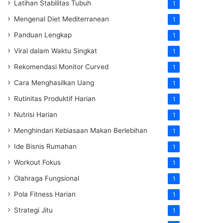
Latihan Stabilitas Tubuh
1
Mengenal Diet Mediterranean
1
Panduan Lengkap
1
Viral dalam Waktu Singkat
1
Rekomendasi Monitor Curved
1
Cara Menghasilkan Uang
1
Rutinitas Produktif Harian
1
Nutrisi Harian
1
Menghindari Kebiasaan Makan Berlebihan
1
Ide Bisnis Rumahan
1
Workout Fokus
1
Olahraga Fungsional
1
Pola Fitness Harian
1
Strategi Jitu
1