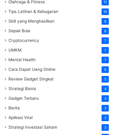
Olahraga & Fitness
11
Tips Latihan & Kebugaran
10
Skill yang Menghasilkan
8
Sepak Bola
8
Cryptocurrency
7
UMKM
7
Mental Health
7
Cara Dapat Uang Online
6
Review Gadget Singkat
5
Strategi Bisnis
4
Gadget Terbaru
4
Berita
3
Aplikasi Viral
3
Strategi Investasi Saham
3