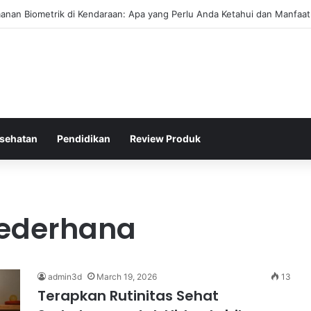
rval Efektif Meningkatkan Kapasitas Aerobik Atlet Renang
sehatan
Pendidikan
Review Produk
Sederhana
admin3d
March 19, 2026
13
Terapkan Rutinitas Sehat