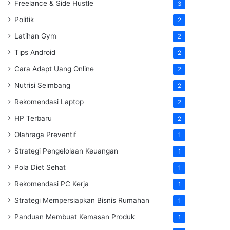
Freelance & Side Hustle
3
Politik
2
Latihan Gym
2
Tips Android
2
Cara Adapt Uang Online
2
Nutrisi Seimbang
2
Rekomendasi Laptop
2
HP Terbaru
2
Olahraga Preventif
1
Strategi Pengelolaan Keuangan
1
Pola Diet Sehat
1
Rekomendasi PC Kerja
1
Strategi Mempersiapkan Bisnis Rumahan
1
Panduan Membuat Kemasan Produk
1