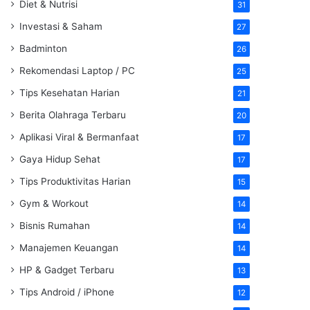
Diet & Nutrisi
31
Investasi & Saham
27
Badminton
26
Rekomendasi Laptop / PC
25
Tips Kesehatan Harian
21
Berita Olahraga Terbaru
20
Aplikasi Viral & Bermanfaat
17
Gaya Hidup Sehat
17
Tips Produktivitas Harian
15
Gym & Workout
14
Bisnis Rumahan
14
Manajemen Keuangan
14
HP & Gadget Terbaru
13
Tips Android / iPhone
12