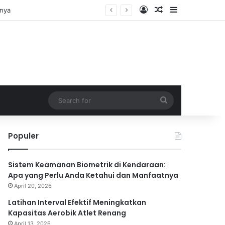
Log In
Random Article
Sidebar
Search
for
Populer
Sistem Keamanan Biometrik di Kendaraan:
Apa yang Perlu Anda Ketahui dan Manfaatnya
April 20, 2026
Latihan Interval Efektif Meningkatkan
Kapasitas Aerobik Atlet Renang
April 13, 2026