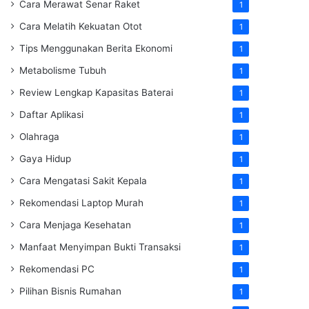
Cara Merawat Senar Raket
1
Cara Melatih Kekuatan Otot
1
Tips Menggunakan Berita Ekonomi
1
Metabolisme Tubuh
1
Review Lengkap Kapasitas Baterai
1
Daftar Aplikasi
1
Olahraga
1
Gaya Hidup
1
Cara Mengatasi Sakit Kepala
1
Rekomendasi Laptop Murah
1
Cara Menjaga Kesehatan
1
Manfaat Menyimpan Bukti Transaksi
1
Rekomendasi PC
1
Pilihan Bisnis Rumahan
1