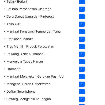
Teknik Berlari
1
Latihan Pernapasan Olahraga
1
Cara Dapat Uang dari Pinterest
1
Teknik Jitu
1
Manfaat Konsumsi Tempe dan Tahu
1
Freelance Mandiri
1
Tips Memilih Produk Perawatan
1
Peluang Bisnis Rumahan
1
Mengelola Tugas Harian
1
Otomotif
1
Manfaat Melakukan Gerakan Push Up
1
Mengenal Peran Underwriter
1
Daftar Smartphone
1
Strategi Mengelola Keuangan
1