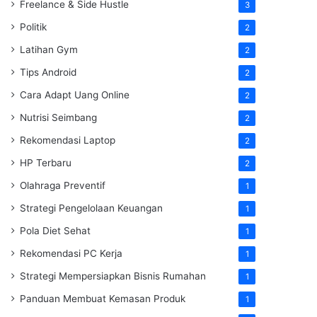
Freelance & Side Hustle
3
Politik
2
Latihan Gym
2
Tips Android
2
Cara Adapt Uang Online
2
Nutrisi Seimbang
2
Rekomendasi Laptop
2
HP Terbaru
2
Olahraga Preventif
1
Strategi Pengelolaan Keuangan
1
Pola Diet Sehat
1
Rekomendasi PC Kerja
1
Strategi Mempersiapkan Bisnis Rumahan
1
Panduan Membuat Kemasan Produk
1