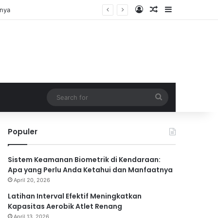
Log In
Random Article
Sidebar
Search
for
Populer
Sistem Keamanan Biometrik di Kendaraan:
Apa yang Perlu Anda Ketahui dan Manfaatnya
April 20, 2026
Latihan Interval Efektif Meningkatkan
Kapasitas Aerobik Atlet Renang
April 13, 2026