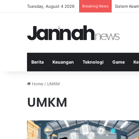
Tuesday, August 4 2026
Breaking News
Latihan Inte
Berita
Keuangan
Teknologi
Game
Ke
Home
/
UMKM
UMKM