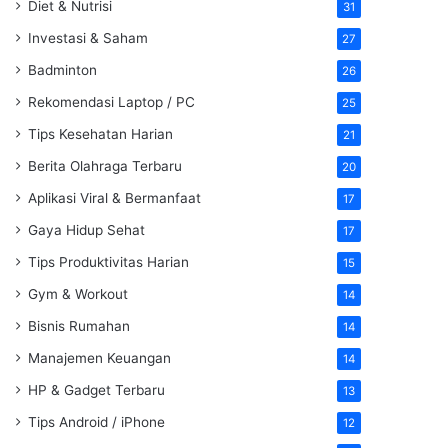
Diet & Nutrisi
31
Investasi & Saham
27
Badminton
26
Rekomendasi Laptop / PC
25
Tips Kesehatan Harian
21
Berita Olahraga Terbaru
20
Aplikasi Viral & Bermanfaat
17
Gaya Hidup Sehat
17
Tips Produktivitas Harian
15
Gym & Workout
14
Bisnis Rumahan
14
Manajemen Keuangan
14
HP & Gadget Terbaru
13
Tips Android / iPhone
12