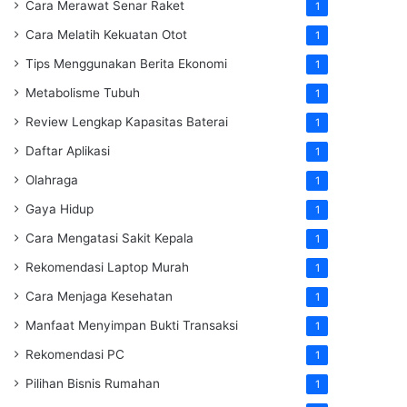
Cara Merawat Senar Raket
1
Cara Melatih Kekuatan Otot
1
Tips Menggunakan Berita Ekonomi
1
Metabolisme Tubuh
1
Review Lengkap Kapasitas Baterai
1
Daftar Aplikasi
1
Olahraga
1
Gaya Hidup
1
Cara Mengatasi Sakit Kepala
1
Rekomendasi Laptop Murah
1
Cara Menjaga Kesehatan
1
Manfaat Menyimpan Bukti Transaksi
1
Rekomendasi PC
1
Pilihan Bisnis Rumahan
1