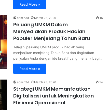
Read More »
admin3d
March 23, 2026
15
Peluang UMKM Dalam
Menyediakan Produk Hadiah
Populer Menjelang Tahun Baru
Jelajahi peluang UMKM produk hadiah yang
menjanjikan menjelang Tahun Baru dan tingkatkan
penjualan Anda dengan ide kreatif yang menarik bagi…
Read More »
admin3d
March 23, 2026
14
Strategi UMKM Memanfaatkan
Digitalisasi untuk Meningkatkan
Efisiensi Operasional