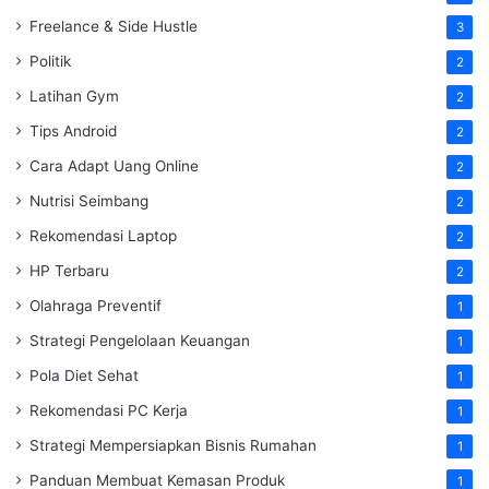
Freelance & Side Hustle
3
Politik
2
Latihan Gym
2
Tips Android
2
Cara Adapt Uang Online
2
Nutrisi Seimbang
2
Rekomendasi Laptop
2
HP Terbaru
2
Olahraga Preventif
1
Strategi Pengelolaan Keuangan
1
Pola Diet Sehat
1
Rekomendasi PC Kerja
1
Strategi Mempersiapkan Bisnis Rumahan
1
Panduan Membuat Kemasan Produk
1