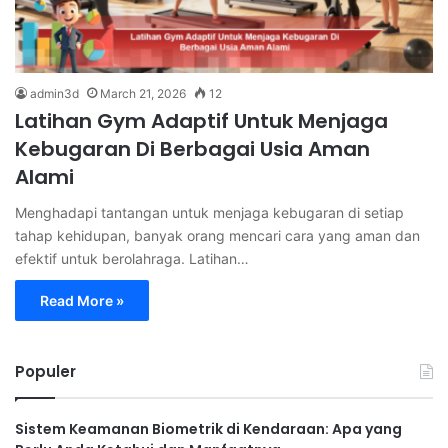
admin3d
March 21, 2026
12
Latihan Gym Adaptif Untuk Menjaga
Kebugaran Di Berbagai Usia Aman
Alami
Menghadapi tantangan untuk menjaga kebugaran di setiap
tahap kehidupan, banyak orang mencari cara yang aman dan
efektif untuk berolahraga. Latihan…
Read More »
Populer
Sistem Keamanan Biometrik di Kendaraan: Apa yang