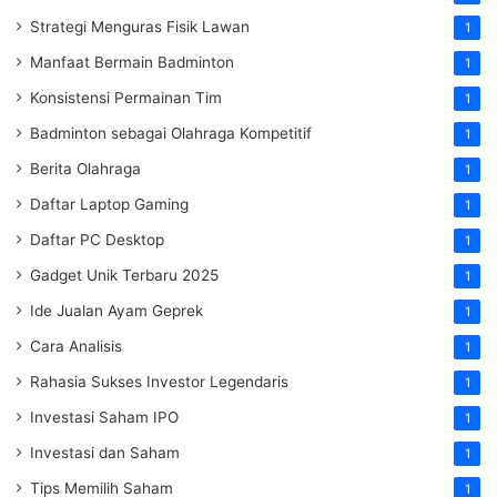
Strategi Menguras Fisik Lawan
1
Manfaat Bermain Badminton
1
Konsistensi Permainan Tim
1
Badminton sebagai Olahraga Kompetitif
1
Berita Olahraga
1
Daftar Laptop Gaming
1
Daftar PC Desktop
1
Gadget Unik Terbaru 2025
1
Ide Jualan Ayam Geprek
1
Cara Analisis
1
Rahasia Sukses Investor Legendaris
1
Investasi Saham IPO
1
Investasi dan Saham
1
Tips Memilih Saham
1