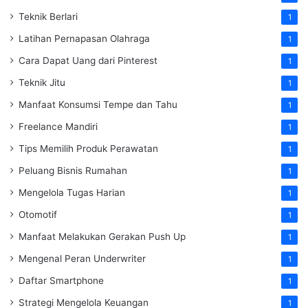
Teknik Berlari
1
Latihan Pernapasan Olahraga
1
Cara Dapat Uang dari Pinterest
1
Teknik Jitu
1
Manfaat Konsumsi Tempe dan Tahu
1
Freelance Mandiri
1
Tips Memilih Produk Perawatan
1
Peluang Bisnis Rumahan
1
Mengelola Tugas Harian
1
Otomotif
1
Manfaat Melakukan Gerakan Push Up
1
Mengenal Peran Underwriter
1
Daftar Smartphone
1
Strategi Mengelola Keuangan
1