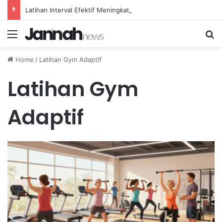
Latihan Interval Efektif Meningkatkan Kapasitas Aerobik Atlet Renang
Menu
Se
Home
/
Latihan Gym Adaptif
Latihan Gym
Adaptif