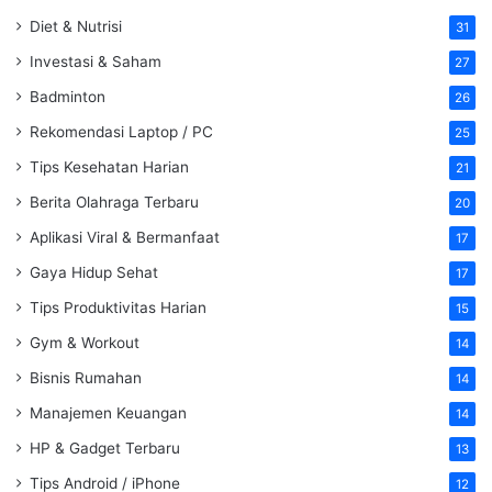
Diet & Nutrisi
31
Investasi & Saham
27
Badminton
26
Rekomendasi Laptop / PC
25
Tips Kesehatan Harian
21
Berita Olahraga Terbaru
20
Aplikasi Viral & Bermanfaat
17
Gaya Hidup Sehat
17
Tips Produktivitas Harian
15
Gym & Workout
14
Bisnis Rumahan
14
Manajemen Keuangan
14
HP & Gadget Terbaru
13
Tips Android / iPhone
12