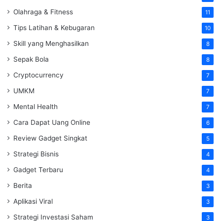
Olahraga & Fitness
11
Tips Latihan & Kebugaran
10
Skill yang Menghasilkan
8
Sepak Bola
8
Cryptocurrency
7
UMKM
7
Mental Health
7
Cara Dapat Uang Online
6
Review Gadget Singkat
5
Strategi Bisnis
4
Gadget Terbaru
4
Berita
3
Aplikasi Viral
3
Strategi Investasi Saham
3