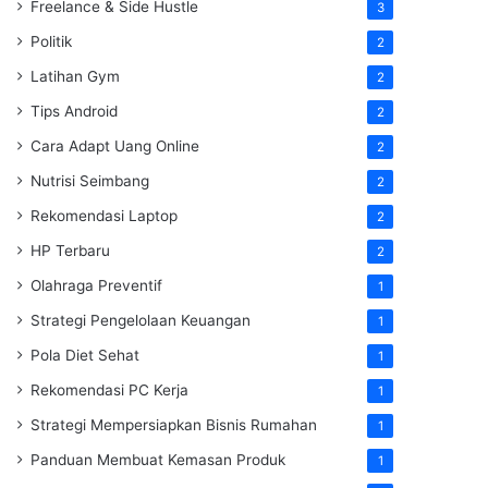
Freelance & Side Hustle
3
Politik
2
Latihan Gym
2
Tips Android
2
Cara Adapt Uang Online
2
Nutrisi Seimbang
2
Rekomendasi Laptop
2
HP Terbaru
2
Olahraga Preventif
1
Strategi Pengelolaan Keuangan
1
Pola Diet Sehat
1
Rekomendasi PC Kerja
1
Strategi Mempersiapkan Bisnis Rumahan
1
Panduan Membuat Kemasan Produk
1