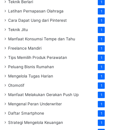
Teknik Berlari
1
Latihan Pernapasan Olahraga
1
Cara Dapat Uang dari Pinterest
1
Teknik Jitu
1
Manfaat Konsumsi Tempe dan Tahu
1
Freelance Mandiri
1
Tips Memilih Produk Perawatan
1
Peluang Bisnis Rumahan
1
Mengelola Tugas Harian
1
Otomotif
1
Manfaat Melakukan Gerakan Push Up
1
Mengenal Peran Underwriter
1
Daftar Smartphone
1
Strategi Mengelola Keuangan
1