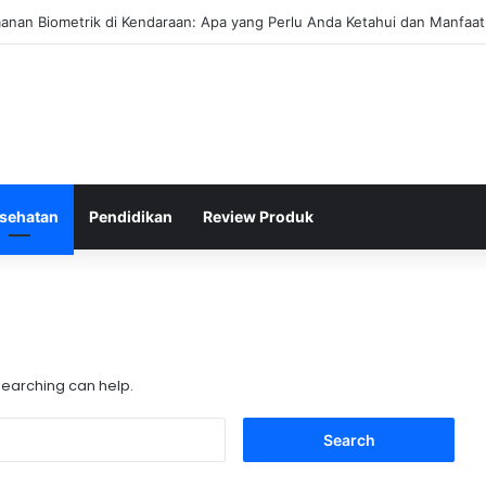
rval Efektif Meningkatkan Kapasitas Aerobik Atlet Renang
sehatan
Pendidikan
Review Produk
 searching can help.
Search
for: