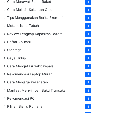
Cara Merawat Senar Raket
1
Cara Melatih Kekuatan Otot
1
Tips Menggunakan Berita Ekonomi
1
Metabolisme Tubuh
1
Review Lengkap Kapasitas Baterai
1
Daftar Aplikasi
1
Olahraga
1
Gaya Hidup
1
Cara Mengatasi Sakit Kepala
1
Rekomendasi Laptop Murah
1
Cara Menjaga Kesehatan
1
Manfaat Menyimpan Bukti Transaksi
1
Rekomendasi PC
1
Pilihan Bisnis Rumahan
1