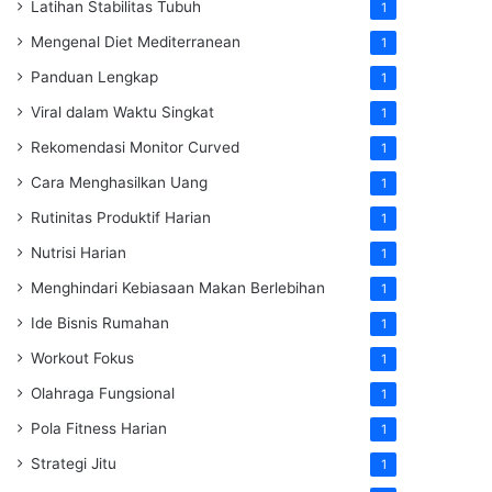
Latihan Stabilitas Tubuh
1
Mengenal Diet Mediterranean
1
Panduan Lengkap
1
Viral dalam Waktu Singkat
1
Rekomendasi Monitor Curved
1
Cara Menghasilkan Uang
1
Rutinitas Produktif Harian
1
Nutrisi Harian
1
Menghindari Kebiasaan Makan Berlebihan
1
Ide Bisnis Rumahan
1
Workout Fokus
1
Olahraga Fungsional
1
Pola Fitness Harian
1
Strategi Jitu
1