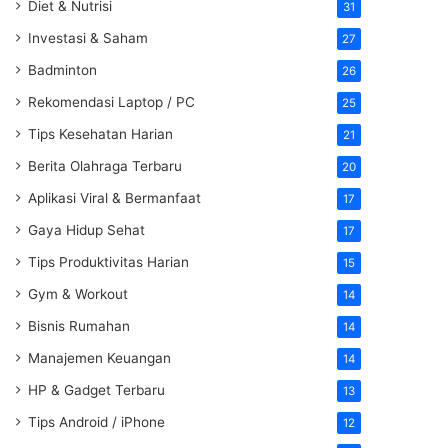
Diet & Nutrisi
31
Investasi & Saham
27
Badminton
26
Rekomendasi Laptop / PC
25
Tips Kesehatan Harian
21
Berita Olahraga Terbaru
20
Aplikasi Viral & Bermanfaat
17
Gaya Hidup Sehat
17
Tips Produktivitas Harian
15
Gym & Workout
14
Bisnis Rumahan
14
Manajemen Keuangan
14
HP & Gadget Terbaru
13
Tips Android / iPhone
12