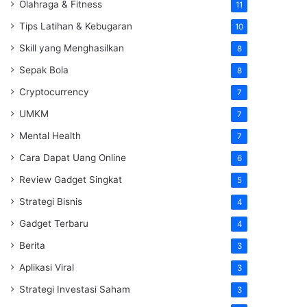
Olahraga & Fitness
11
Tips Latihan & Kebugaran
10
Skill yang Menghasilkan
8
Sepak Bola
8
Cryptocurrency
7
UMKM
7
Mental Health
7
Cara Dapat Uang Online
6
Review Gadget Singkat
5
Strategi Bisnis
4
Gadget Terbaru
4
Berita
3
Aplikasi Viral
3
Strategi Investasi Saham
3