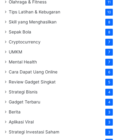
Olahraga & Fitness
11
Tips Latihan & Kebugaran
10
Skill yang Menghasilkan
8
Sepak Bola
8
Cryptocurrency
7
UMKM
7
Mental Health
7
Cara Dapat Uang Online
6
Review Gadget Singkat
5
Strategi Bisnis
4
Gadget Terbaru
4
Berita
3
Aplikasi Viral
3
Strategi Investasi Saham
3