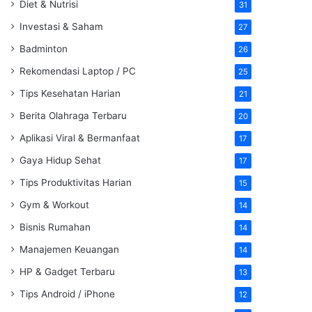
Diet & Nutrisi
31
Investasi & Saham
27
Badminton
26
Rekomendasi Laptop / PC
25
Tips Kesehatan Harian
21
Berita Olahraga Terbaru
20
Aplikasi Viral & Bermanfaat
17
Gaya Hidup Sehat
17
Tips Produktivitas Harian
15
Gym & Workout
14
Bisnis Rumahan
14
Manajemen Keuangan
14
HP & Gadget Terbaru
13
Tips Android / iPhone
12