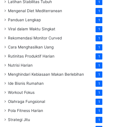
Latihan Stabilitas Tubuh
1
Mengenal Diet Mediterranean
1
Panduan Lengkap
1
Viral dalam Waktu Singkat
1
Rekomendasi Monitor Curved
1
Cara Menghasilkan Uang
1
Rutinitas Produktif Harian
1
Nutrisi Harian
1
Menghindari Kebiasaan Makan Berlebihan
1
Ide Bisnis Rumahan
1
Workout Fokus
1
Olahraga Fungsional
1
Pola Fitness Harian
1
Strategi Jitu
1