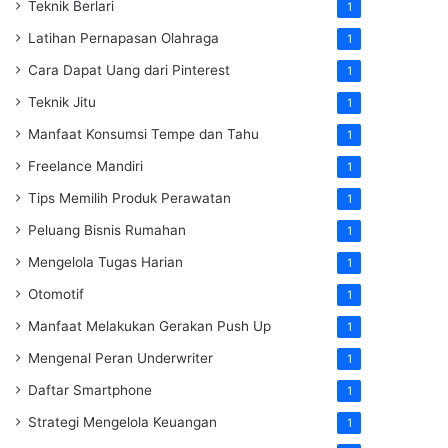
Teknik Berlari
1
Latihan Pernapasan Olahraga
1
Cara Dapat Uang dari Pinterest
1
Teknik Jitu
1
Manfaat Konsumsi Tempe dan Tahu
1
Freelance Mandiri
1
Tips Memilih Produk Perawatan
1
Peluang Bisnis Rumahan
1
Mengelola Tugas Harian
1
Otomotif
1
Manfaat Melakukan Gerakan Push Up
1
Mengenal Peran Underwriter
1
Daftar Smartphone
1
Strategi Mengelola Keuangan
1