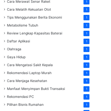
Cara Merawat Senar Raket
1
Cara Melatih Kekuatan Otot
1
Tips Menggunakan Berita Ekonomi
1
Metabolisme Tubuh
1
Review Lengkap Kapasitas Baterai
1
Daftar Aplikasi
1
Olahraga
1
Gaya Hidup
1
Cara Mengatasi Sakit Kepala
1
Rekomendasi Laptop Murah
1
Cara Menjaga Kesehatan
1
Manfaat Menyimpan Bukti Transaksi
1
Rekomendasi PC
1
Pilihan Bisnis Rumahan
1