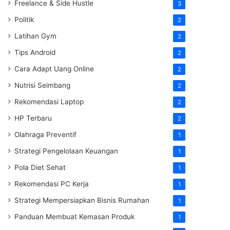
Freelance & Side Hustle
3
Politik
2
Latihan Gym
2
Tips Android
2
Cara Adapt Uang Online
2
Nutrisi Seimbang
2
Rekomendasi Laptop
2
HP Terbaru
2
Olahraga Preventif
1
Strategi Pengelolaan Keuangan
1
Pola Diet Sehat
1
Rekomendasi PC Kerja
1
Strategi Mempersiapkan Bisnis Rumahan
1
Panduan Membuat Kemasan Produk
1