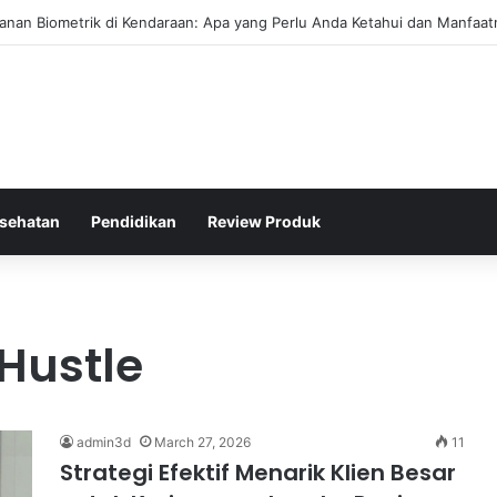
rval Efektif Meningkatkan Kapasitas Aerobik Atlet Renang
sehatan
Pendidikan
Review Produk
 Hustle
admin3d
March 27, 2026
11
Strategi Efektif Menarik Klien Besar