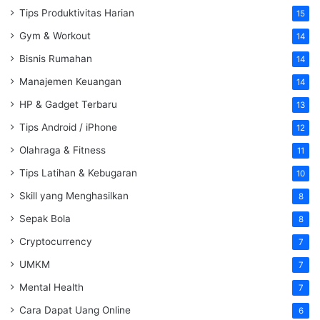
Tips Produktivitas Harian
15
Gym & Workout
14
Bisnis Rumahan
14
Manajemen Keuangan
14
HP & Gadget Terbaru
13
Tips Android / iPhone
12
Olahraga & Fitness
11
Tips Latihan & Kebugaran
10
Skill yang Menghasilkan
8
Sepak Bola
8
Cryptocurrency
7
UMKM
7
Mental Health
7
Cara Dapat Uang Online
6