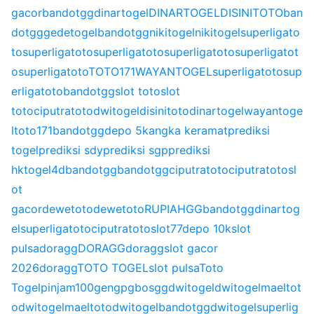
gacor
bandotgg
dinartogel
DINARTOGEL
DISINITOTO
ban
dotgg
gedetogel
bandotgg
nikitogel
nikitogel
superligato
to
superligatoto
superligatoto
superligatoto
superligatot
o
superligatoto
TOTO171
WAYANTOGEL
superligatoto
sup
erligatoto
bandotgg
slot toto
slot
toto
ciputratoto
dwitogel
disinitoto
dinartogel
wayantoge
l
toto171
bandotgg
depo 5k
angka keramat
prediksi
togel
prediksi sdy
prediksi sgp
prediksi
hk
togel4d
bandotgg
bandotgg
ciputratoto
ciputratoto
sl
ot
gacor
dewetoto
dewetoto
RUPIAHGG
bandotgg
dinartog
el
superligatoto
ciputratoto
slot77
depo 10k
slot
pulsa
doragg
DORAGG
doragg
slot gacor
2026
doragg
TOTO TOGEL
slot pulsa
Toto
Togel
pinjam100
gengpg
bosgg
dwitogel
dwitogel
maeltot
o
dwitogel
maeltoto
dwitogel
bandotgg
dwitogel
superlig