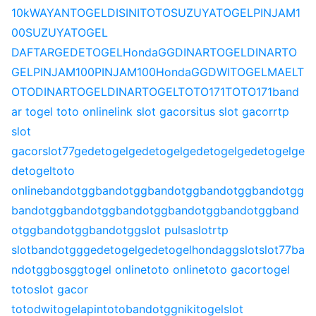
10k
WAYANTOGEL
DISINITOTO
SUZUYATOGEL
PINJAM1
00
SUZUYATOGEL
DAFTAR
GEDETOGEL
HondaGG
DINARTOGEL
DINARTO
GEL
PINJAM100
PINJAM100
HondaGG
DWITOGEL
MAELT
OTO
DINARTOGEL
DINARTOGEL
TOTO171
TOTO171
band
ar togel toto online
link slot gacor
situs slot gacor
rtp
slot
gacor
slot77
gedetogel
gedetogel
gedetogel
gedetogel
ge
detogel
toto
online
bandotgg
bandotgg
bandotgg
bandotgg
bandotgg
bandotgg
bandotgg
bandotgg
bandotgg
bandotgg
band
otgg
bandotgg
bandotgg
slot pulsa
slot
rtp
slot
bandotgg
gedetogel
gedetogel
hondagg
slot
slot77
ba
ndotgg
bosgg
togel online
toto online
toto gacor
togel
toto
slot gacor
toto
dwitogel
apintoto
bandotgg
nikitogel
slot