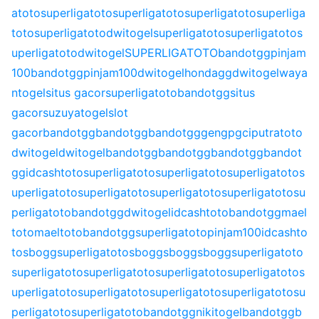
atoto
superligatoto
superligatoto
superligatoto
superliga
toto
superligatoto
dwitogel
superligatoto
superligatoto
s
uperligatoto
dwitogel
SUPERLIGATOTO
bandotgg
pinjam
100
bandotgg
pinjam100
dwitogel
hondagg
dwitogel
waya
ntogel
situs gacor
superligatoto
bandotgg
situs
gacor
suzuyatogel
slot
gacor
bandotgg
bandotgg
bandotgg
gengpg
ciputratoto
dwitogel
dwitogel
bandotgg
bandotgg
bandotgg
bandot
gg
idcashtoto
superligatoto
superligatoto
superligatoto
s
uperligatoto
superligatoto
superligatoto
superligatoto
su
perligatoto
bandotgg
dwitogel
idcashtoto
bandotgg
mael
toto
maeltoto
bandotgg
superligatoto
pinjam100
idcashto
to
sbogg
superligatoto
sbogg
sbogg
sbogg
superligatoto
superligatoto
superligatoto
superligatoto
superligatoto
s
uperligatoto
superligatoto
superligatoto
superligatoto
su
perligatoto
superligatoto
bandotgg
nikitogel
bandotgg
b