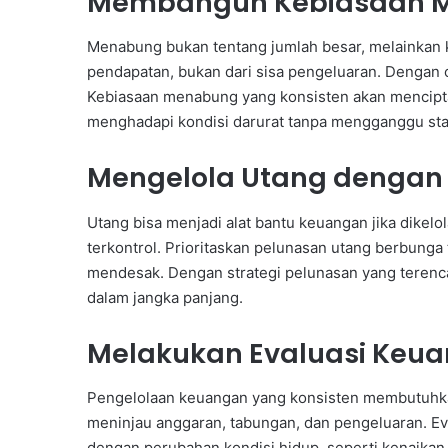
Membangun Kebiasaan M
Menabung bukan tentang jumlah besar, melainkan k
pendapatan, bukan dari sisa pengeluaran. Dengan ca
Kebiasaan menabung yang konsisten akan mencipt
menghadapi kondisi darurat tanpa mengganggu stab
Mengelola Utang dengan 
Utang bisa menjadi alat bantu keuangan jika dikelo
terkontrol. Prioritaskan pelunasan utang berbunga
mendesak. Dengan strategi pelunasan yang terenca
dalam jangka panjang.
Melakukan Evaluasi Keua
Pengelolaan keuangan yang konsisten membutuhkan
meninjau anggaran, tabungan, dan pengeluaran. E
dengan perubahan kondisi hidup, seperti kenaikan