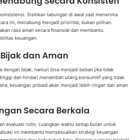
enabung Secara Konsisten
onsistensi. Sisihkan tabungan di awal saat menerima
ra ini, menabung menjadi prioritas, bukan pilihan.
akan rasa aman secara finansial dan membantu
ilitas keuangan.
Bijak dan Aman
la dengan bijak, namun bisa menjadi beban jika tidak
 tinggi dan hindari menambah utang konsumtif yang tidak
na, keuangan pribadi akan menjadi lebih ringan dan aman
ngan Secara Berkala
 evaluasi rutin. Luangkan waktu setiap bulan untuk
valuasi ini membantu menyesuaikan strategi keuangan
 pendapatan atau kebutuhan baru. Dengan evaluasi berkala,