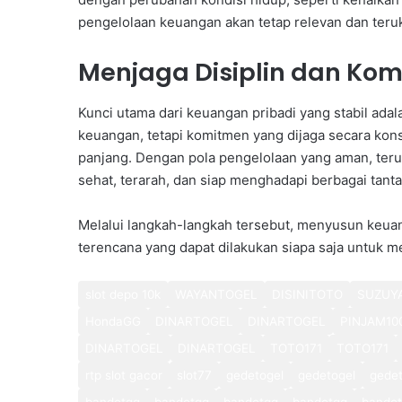
pengelolaan keuangan akan tetap relevan dan teruk
Menjaga Disiplin dan Ko
Kunci utama dari keuangan pribadi yang stabil adala
keuangan, tetapi komitmen yang dijaga secara ko
panjang. Dengan pola pengelolaan yang aman, teruk
sehat, terarah, dan siap menghadapi berbagai tant
Melalui langkah-langkah tersebut, menyusun keuang
terencana yang dapat dilakukan siapa saja untuk me
slot depo 10k
WAYANTOGEL
DISINITOTO
SUZUY
HondaGG
DINARTOGEL
DINARTOGEL
PINJAM10
DINARTOGEL
DINARTOGEL
TOTO171
TOTO171
rtp slot gacor
slot77
gedetogel
gedetogel
gedet
bandotgg
bandotgg
bandotgg
bandotgg
bando