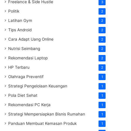
Freelance & Side Hustle
3
Politik
2
Latihan Gym
2
Tips Android
2
Cara Adapt Uang Online
2
Nutrisi Seimbang
2
Rekomendasi Laptop
2
HP Terbaru
2
Olahraga Preventif
1
Strategi Pengelolaan Keuangan
1
Pola Diet Sehat
1
Rekomendasi PC Kerja
1
Strategi Mempersiapkan Bisnis Rumahan
1
Panduan Membuat Kemasan Produk
1