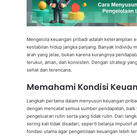
Mengelola keuangan pribadi adalah keterampilan 
kestabilan hidup jangka panjang. Banyak individu 
arah yang jelas, bukan karena kurangnya pendapata
terukur, aman, dan konsisten. Dengan strategi yan
sehat dan terencana.
Memahami Kondisi Keuan
Langkah pertama dalam menyusun keuangan pribadi 
dengan mencatat semua sumber pendapatan, baik
pengeluaran rutin serta yang tidak rutin. Dari lang
sering kali tidak disadari, seperti belanja impulsif
fondasi utama agar pengelolaan keuangan lebih teru