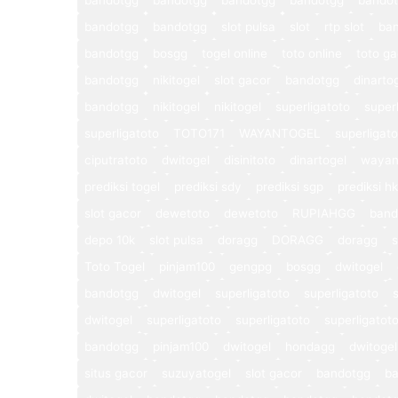
bandotgg
bandotgg
slot pulsa
slot
rtp slot
ba
bandotgg
bosgg
togel online
toto online
toto ga
bandotgg
nikitogel
slot gacor
bandotgg
dinarto
bandotgg
nikitogel
nikitogel
superligatoto
super
superligatoto
TOTO171
WAYANTOGEL
superligat
ciputratoto
dwitogel
disinitoto
dinartogel
wayan
prediksi togel
prediksi sdy
prediksi sgp
prediksi hk
slot gacor
dewetoto
dewetoto
RUPIAHGG
band
depo 10k
slot pulsa
doragg
DORAGG
doragg
s
Toto Togel
pinjam100
gengpg
bosgg
dwitogel
bandotgg
dwitogel
superligatoto
superligatoto
dwitogel
superligatoto
superligatoto
superligatot
bandotgg
pinjam100
dwitogel
hondagg
dwitogel
situs gacor
suzuyatogel
slot gacor
bandotgg
b