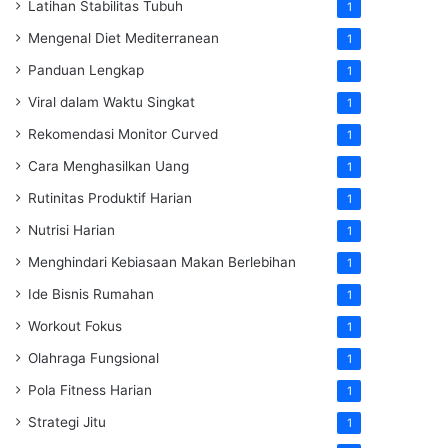
Latihan Stabilitas Tubuh
1
Mengenal Diet Mediterranean
1
Panduan Lengkap
1
Viral dalam Waktu Singkat
1
Rekomendasi Monitor Curved
1
Cara Menghasilkan Uang
1
Rutinitas Produktif Harian
1
Nutrisi Harian
1
Menghindari Kebiasaan Makan Berlebihan
1
Ide Bisnis Rumahan
1
Workout Fokus
1
Olahraga Fungsional
1
Pola Fitness Harian
1
Strategi Jitu
1