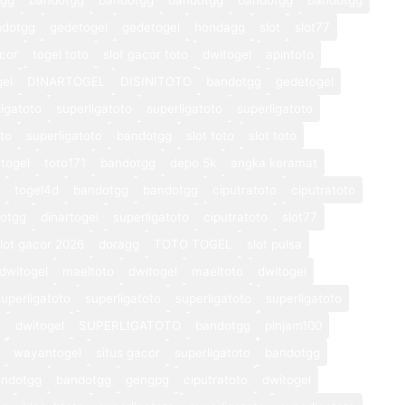
ndotgg
gedetogel
gedetogel
hondagg
slot
slot77
cor
togel toto
slot gacor toto
dwitogel
apintoto
gel
DINARTOGEL
DISINITOTO
bandotgg
gedetogel
ligatoto
superligatoto
superligatoto
superligatoto
oto
superligatoto
bandotgg
slot toto
slot toto
togel
toto171
bandotgg
depo 5k
angka keramat
togel4d
bandotgg
bandotgg
ciputratoto
ciputratoto
otgg
dinartogel
superligatoto
ciputratoto
slot77
lot gacor 2026
doragg
TOTO TOGEL
slot pulsa
dwitogel
maeltoto
dwitogel
maeltoto
dwitogel
superligatoto
superligatoto
superligatoto
superligatoto
o
dwitogel
SUPERLIGATOTO
bandotgg
pinjam100
wayantogel
situs gacor
superligatoto
bandotgg
andotgg
bandotgg
gengpg
ciputratoto
dwitogel