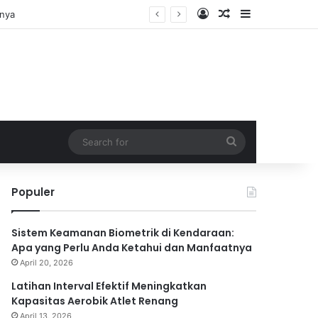
Log In
Random Article
Sidebar
Search
for
Populer
Sistem Keamanan Biometrik di Kendaraan:
Apa yang Perlu Anda Ketahui dan Manfaatnya
April 20, 2026
Latihan Interval Efektif Meningkatkan
Kapasitas Aerobik Atlet Renang
April 13, 2026