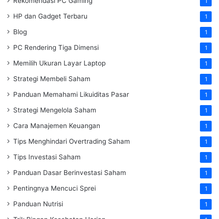
Rekomendasi PC Gaming
1
HP dan Gadget Terbaru
1
Blog
1
PC Rendering Tiga Dimensi
1
Memilih Ukuran Layar Laptop
1
Strategi Membeli Saham
1
Panduan Memahami Likuiditas Pasar
1
Strategi Mengelola Saham
1
Cara Manajemen Keuangan
1
Tips Menghindari Overtrading Saham
1
Tips Investasi Saham
1
Panduan Dasar Berinvestasi Saham
1
Pentingnya Mencuci Sprei
1
Panduan Nutrisi
1