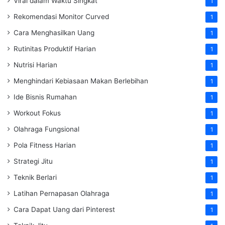
Viral dalam Waktu Singkat
1
Rekomendasi Monitor Curved
1
Cara Menghasilkan Uang
1
Rutinitas Produktif Harian
1
Nutrisi Harian
1
Menghindari Kebiasaan Makan Berlebihan
1
Ide Bisnis Rumahan
1
Workout Fokus
1
Olahraga Fungsional
1
Pola Fitness Harian
1
Strategi Jitu
1
Teknik Berlari
1
Latihan Pernapasan Olahraga
1
Cara Dapat Uang dari Pinterest
1