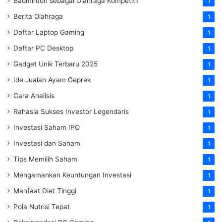
Badminton sebagai Olahraga Kompetitif
1
Berita Olahraga
1
Daftar Laptop Gaming
1
Daftar PC Desktop
1
Gadget Unik Terbaru 2025
1
Ide Jualan Ayam Geprek
1
Cara Analisis
1
Rahasia Sukses Investor Legendaris
1
Investasi Saham IPO
1
Investasi dan Saham
1
Tips Memilih Saham
1
Mengamankan Keuntungan Investasi
1
Manfaat Diet Tinggi
1
Pola Nutrisi Tepat
1