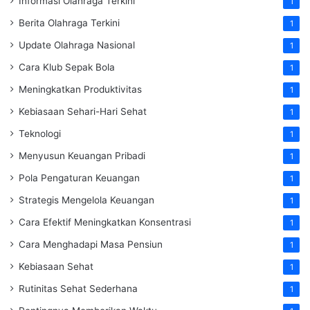
Informasi Olahraga Terkini
1
Berita Olahraga Terkini
1
Update Olahraga Nasional
1
Cara Klub Sepak Bola
1
Meningkatkan Produktivitas
1
Kebiasaan Sehari-Hari Sehat
1
Teknologi
1
Menyusun Keuangan Pribadi
1
Pola Pengaturan Keuangan
1
Strategis Mengelola Keuangan
1
Cara Efektif Meningkatkan Konsentrasi
1
Cara Menghadapi Masa Pensiun
1
Kebiasaan Sehat
1
Rutinitas Sehat Sederhana
1