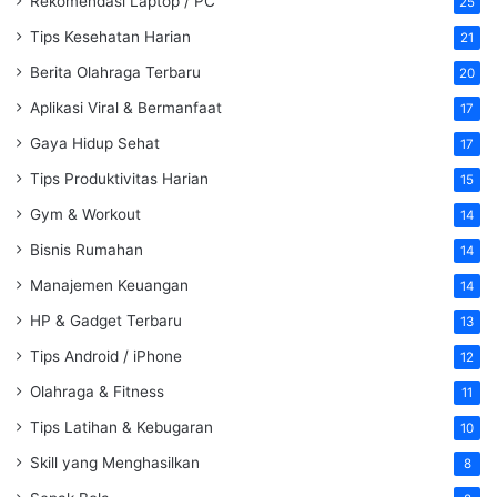
Rekomendasi Laptop / PC
25
Tips Kesehatan Harian
21
Berita Olahraga Terbaru
20
Aplikasi Viral & Bermanfaat
17
Gaya Hidup Sehat
17
Tips Produktivitas Harian
15
Gym & Workout
14
Bisnis Rumahan
14
Manajemen Keuangan
14
HP & Gadget Terbaru
13
Tips Android / iPhone
12
Olahraga & Fitness
11
Tips Latihan & Kebugaran
10
Skill yang Menghasilkan
8