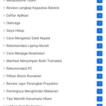
Metabolisme Tubuh
1
Review Lengkap Kapasitas Baterai
1
Daftar Aplikasi
1
Olahraga
1
Gaya Hidup
1
Cara Mengatasi Sakit Kepala
1
Rekomendasi Laptop Murah
1
Cara Menjaga Kesehatan
1
Manfaat Menyimpan Bukti Transaksi
1
Rekomendasi PC
1
Pilihan Bisnis Rumahan
1
Review Jujur Perangkat Proyektor
1
Pentingnya Menghindari Makanan
1
Tips Memilih Kacamata Hitam
1