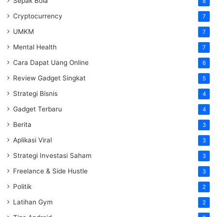
Sepak Bola
8
Cryptocurrency
7
UMKM
7
Mental Health
7
Cara Dapat Uang Online
6
Review Gadget Singkat
5
Strategi Bisnis
4
Gadget Terbaru
4
Berita
3
Aplikasi Viral
3
Strategi Investasi Saham
3
Freelance & Side Hustle
3
Politik
2
Latihan Gym
2