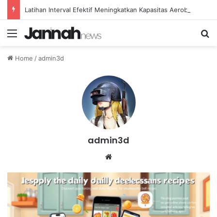
Latihan Interval Efektif Meningkatkan Kapasitas Aerobik Atlet Renang
Menu
Se
Home
/
admin3d
admin3d
Website