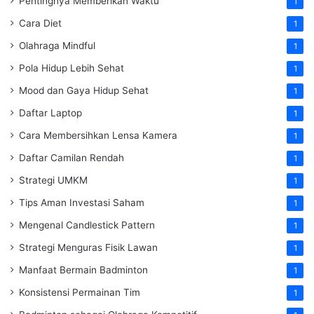
Pentingnya Memberikan Waktu
1
Cara Diet
1
Olahraga Mindful
1
Pola Hidup Lebih Sehat
1
Mood dan Gaya Hidup Sehat
1
Daftar Laptop
1
Cara Membersihkan Lensa Kamera
1
Daftar Camilan Rendah
1
Strategi UMKM
1
Tips Aman Investasi Saham
1
Mengenal Candlestick Pattern
1
Strategi Menguras Fisik Lawan
1
Manfaat Bermain Badminton
1
Konsistensi Permainan Tim
1