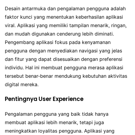
Desain antarmuka dan pengalaman pengguna adalah
faktor kunci yang menentukan keberhasilan aplikasi
viral. Aplikasi yang memiliki tampilan menarik, ringan,
dan mudah digunakan cenderung lebih diminati.
Pengembang aplikasi fokus pada kenyamanan
pengguna dengan menyediakan navigasi yang jelas
dan fitur yang dapat disesuaikan dengan preferensi
individu. Hal ini membuat pengguna merasa aplikasi
tersebut benar-benar mendukung kebutuhan aktivitas
digital mereka.
Pentingnya User Experience
Pengalaman pengguna yang baik tidak hanya
membuat aplikasi lebih menarik, tetapi juga
meningkatkan loyalitas pengguna. Aplikasi yang