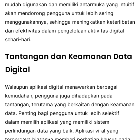
mudah digunakan dan memiliki antarmuka yang intuitif
akan mendorong pengguna untuk lebih sering
menggunakannya, sehingga meningkatkan keterlibatan
dan efektivitas dalam pengelolaan aktivitas digital
sehari-hari.
Tantangan dan Keamanan Data
Digital
Walaupun aplikasi digital menawarkan berbagai
kemudahan, pengguna juga dihadapkan pada
tantangan, terutama yang berkaitan dengan keamanan
data. Penting bagi pengguna untuk lebih selektif
dalam memilih aplikasi yang memiliki sistem
perlindungan data yang baik. Aplikasi viral yang
terpercaya biasanya memberi perhatian khusus pada