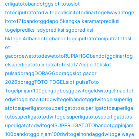
erligatoto
bandotgg
slot toto
slot
toto
ciputratoto
dwitogel
disinitoto
dinartogel
wayantoge
l
toto171
bandotgg
depo 5k
angka keramat
prediksi
togel
prediksi sdy
prediksi sgp
prediksi
hk
togel4d
bandotgg
bandotgg
ciputratoto
ciputratoto
sl
ot
gacor
dewetoto
dewetoto
RUPIAHGG
bandotgg
dinartog
el
superligatoto
ciputratoto
slot77
depo 10k
slot
pulsa
doragg
DORAGG
doragg
slot gacor
2026
doragg
TOTO TOGEL
slot pulsa
Toto
Togel
pinjam100
gengpg
bosgg
dwitogel
dwitogel
maeltot
o
dwitogel
maeltoto
dwitogel
bandotgg
dwitogel
superlig
atoto
superligatoto
superligatoto
superligatoto
superliga
toto
superligatoto
dwitogel
superligatoto
superligatoto
s
uperligatoto
dwitogel
SUPERLIGATOTO
bandotgg
pinjam
100
bandotgg
pinjam100
dwitogel
hondagg
dwitogel
waya