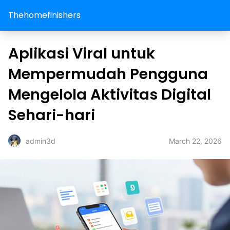
Thehomefinishers
Aplikasi Viral untuk
Mempermudah Pengguna
Mengelola Aktivitas Digital
Sehari-hari
March 22, 2026
admin3d