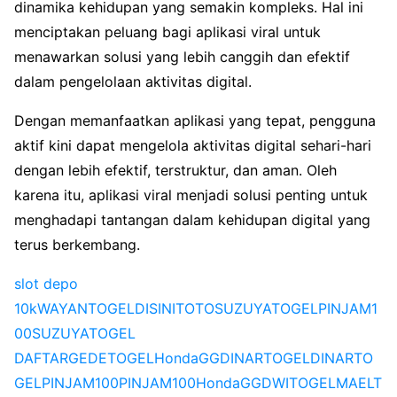
dinamika kehidupan yang semakin kompleks. Hal ini
menciptakan peluang bagi aplikasi viral untuk
menawarkan solusi yang lebih canggih dan efektif
dalam pengelolaan aktivitas digital.
Dengan memanfaatkan aplikasi yang tepat, pengguna
aktif kini dapat mengelola aktivitas digital sehari-hari
dengan lebih efektif, terstruktur, dan aman. Oleh
karena itu, aplikasi viral menjadi solusi penting untuk
menghadapi tantangan dalam kehidupan digital yang
terus berkembang.
slot depo
10k
WAYANTOGEL
DISINITOTO
SUZUYATOGEL
PINJAM1
00
SUZUYATOGEL
DAFTAR
GEDETOGEL
HondaGG
DINARTOGEL
DINARTO
GEL
PINJAM100
PINJAM100
HondaGG
DWITOGEL
MAELT